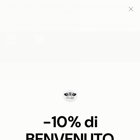
📣 Tempo di elaborazione 1-3gg lavorativi 🚚 Spedizione
gratuita sopra i 75€
➡️
SVUOTATUTTO CRISTALLI -60%
fino esaurimento scorte
IT
EN
Prodotti
Domande frequenti
Guida alle t