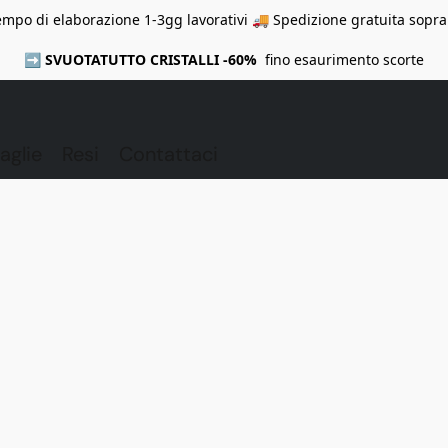
mpo di elaborazione 1-3gg lavorativi 🚚 Spedizione gratuita sopra
➡️
SVUOTATUTTO CRISTALLI -60%
fino esaurimento scorte
aglie
Resi
Contattaci