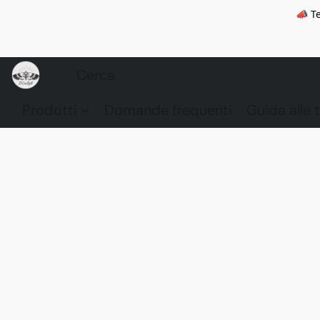
📣 Te
Prodotti
Domande frequenti
Guida alle t