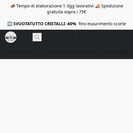
📣 Tempo di elaborazione 1-3gg lavorativi 🚚 Spedizione
gratuita sopra i 75€
➡️
SVUOTATUTTO CRISTALLI -60%
fino esaurimento scorte
IT
EN
Prodotti
Domande frequenti
Guida alle t