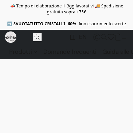
📣 Tempo di elaborazione 1-3gg lavorativi 🚚 Spedizione
gratuita sopra i 75€
➡️
SVUOTATUTTO CRISTALLI -60%
fino esaurimento scorte
IT
EN
Prodotti
Domande frequenti
Guida alle t