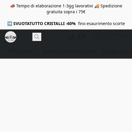
📣 Tempo di elaborazione 1-3gg lavorativi 🚚 Spedizione
gratuita sopra i 75€
➡️
SVUOTATUTTO CRISTALLI -60%
fino esaurimento scorte
IT
EN
Prodotti
Domande frequenti
Guida alle t