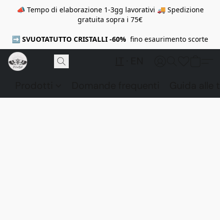
📣 Tempo di elaborazione 1-3gg lavorativi 🚚 Spedizione
gratuita sopra i 75€
➡️
SVUOTATUTTO CRISTALLI -60%
fino esaurimento scorte
IT
EN
Prodotti
Domande frequenti
Guida alle t