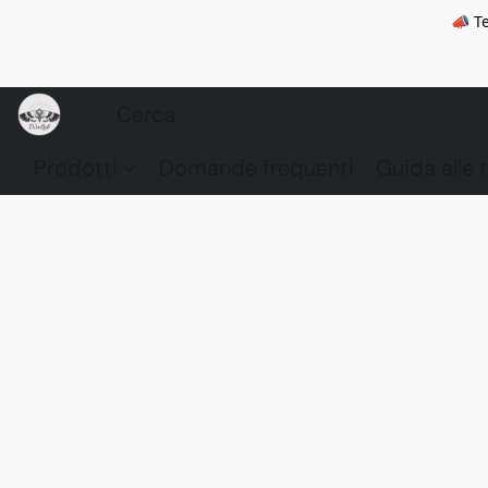
📣 Te
Prodotti
Domande frequenti
Guida alle t