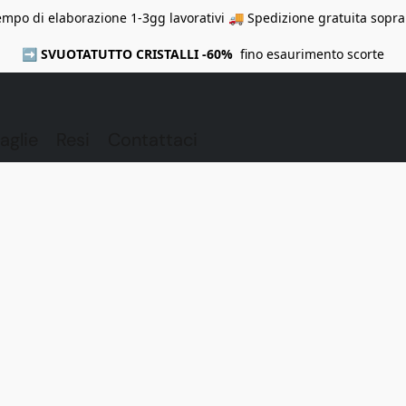
mpo di elaborazione 1-3gg lavorativi 🚚 Spedizione gratuita sopra
➡️
SVUOTATUTTO CRISTALLI -60%
fino esaurimento scorte
aglie
Resi
Contattaci