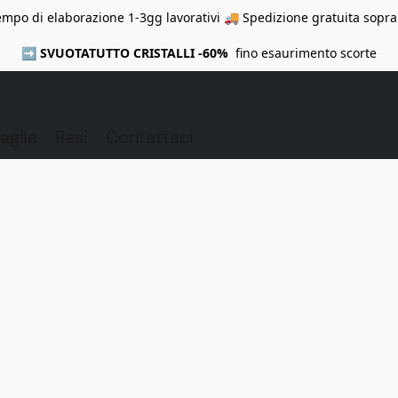
mpo di elaborazione 1-3gg lavorativi 🚚 Spedizione gratuita sopra
➡️
SVUOTATUTTO CRISTALLI -60%
fino esaurimento scorte
aglie
Resi
Contattaci