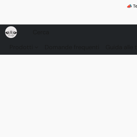
📣 Te
Prodotti
Domande frequenti
Guida alle t