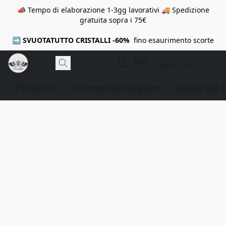
📣 Tempo di elaborazione 1-3gg lavorativi 🚚 Spedizione
gratuita sopra i 75€
➡️
SVUOTATUTTO CRISTALLI -60%
fino esaurimento scorte
IT
EN
Prodotti
Domande frequenti
Guida alle t